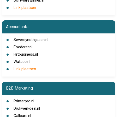
Softwarewinkel.nl
Link plaatsen
Accountants
Severeynsthijssen.nl
Foederer.nl
Hrtbusiness.nl
Watacc.nl
Link plaatsen
B2B Marketing
Printerpro.nl
Drukwerkdeal.nl
Callcare.nl