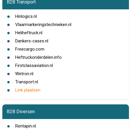
B2B Transport
Hinlogics.nl
Vlaarmarkeringstechnieken.nl
Heliheftruck.nl
Dankers-cases.nl
Freecargo.com
Heftruckonderdelen.info
Firstclassaviation.nl
Wetron.nl
Transport.nl
Link plaatsen
B2B Diversen
Rentapin.nl