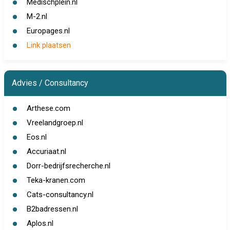
Medischplein.nl
M-2.nl
Europages.nl
Link plaatsen
Advies / Consultancy
Arthese.com
Vreelandgroep.nl
Eos.nl
Accuriaat.nl
Dorr-bedrijfsrecherche.nl
Teka-kranen.com
Cats-consultancy.nl
B2badressen.nl
Aplos.nl