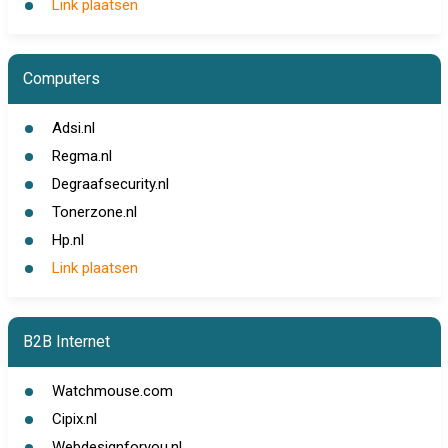
Link plaatsen
Computers
Adsi.nl
Regma.nl
Degraafsecurity.nl
Tonerzone.nl
Hp.nl
Link plaatsen
B2B Internet
Watchmouse.com
Cipix.nl
Webdesignforyou.nl