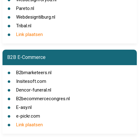
Pareto.nl
Webdesigntilburg.nl
Tribal.nl
Link plaatsen
B2B E-Commerce
B2bmarketeers.nl
Insitesoft.com
Dencor-funeral.nl
B2becommercecongres.nl
E-asy.nl
e-pickr.com
Link plaatsen